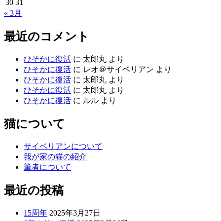
30
31
« 3月
最近のコメント
ひそかに復活
に
太郎丸
より
ひそかに復活
に
レオ＠サイベリアン
より
ひそかに復活
に
太郎丸
より
ひそかに復活
に
太郎丸
より
ひそかに復活
に
ルル
より
猫について
サイベリアンについて
我が家の猫の紹介
筆者について
最近の投稿
15周年
2025年3月27日