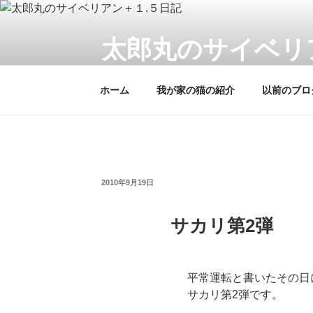
コ
ン
テ
太郎丸のサイベリ
ン
サイベリアンの猫一家とラガマフィンの
ツ
ホーム
我が家の猫の紹介
以前のブロ
へ
ス
キ
ッ
プ
投
2010年9月19日
稿
日:
サカリ第2弾
平常運転と書いたその日
サカリ第2弾です。