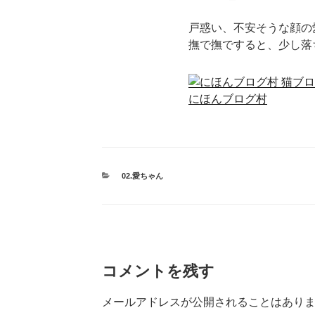
戸惑い、不安そうな顔の
撫で撫ですると、少し落
にほんブログ村
カ
02.愛ちゃん
テ
ゴ
リ
ー
コメントを残す
メールアドレスが公開されることはあり