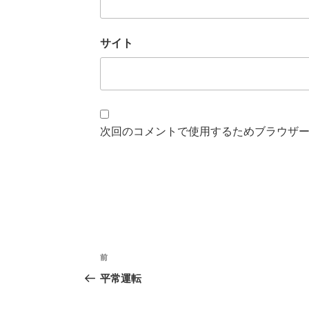
サイト
次回のコメントで使用するためブラウザ
投
過
前
稿
去
平常運転
の
ナ
投