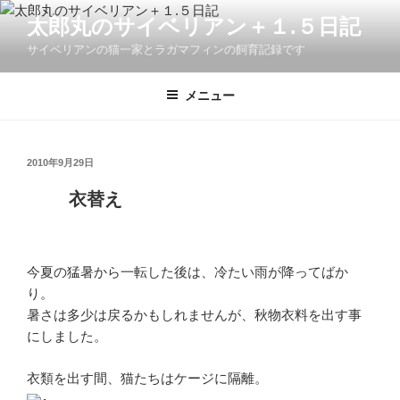
コ
太郎丸のサイベリアン＋１.５日記
ン
サイベリアンの猫一家とラガマフィンの飼育記録です
テ
ン
ツ
メニュー
へ
ス
キ
投
2010年9月29日
稿
ッ
日:
衣替え
プ
今夏の猛暑から一転した後は、冷たい雨が降ってばか
り。
暑さは多少は戻るかもしれませんが、秋物衣料を出す事
にしました。
衣類を出す間、猫たちはケージに隔離。