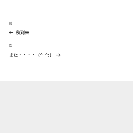
投
過
前
稿
去
秋到来
ナ
の
ビ
投
次
次
稿
ゲ
の
また・・・・（^_^;）
投
ー
稿
シ
ョ
ン