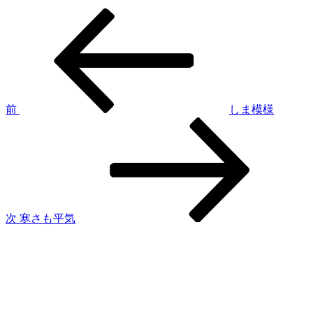
過
投
去
稿
の
投
ナ
稿
ビ
ゲ
前
しま模様
次
ー
の
シ
投
稿
ョ
ン
次
寒さも平気