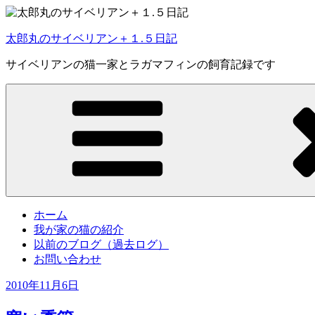
コ
ン
太郎丸のサイベリアン＋１.５日記
テ
ン
サイベリアンの猫一家とラガマフィンの飼育記録です
ツ
へ
ス
キ
ッ
プ
ホーム
我が家の猫の紹介
以前のブログ（過去ログ）
お問い合わせ
投
2010年11月6日
稿
日: