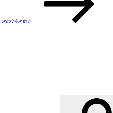
次の投稿
次
師走