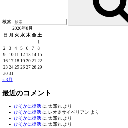
検索:
2026年8月
日
月
火
水
木
金
土
1
2
3
4
5
6
7
8
9
10
11
12
13
14
15
16
17
18
19
20
21
22
23
24
25
26
27
28
29
30
31
« 3月
最近のコメント
ひそかに復活
に
太郎丸
より
ひそかに復活
に
レオ＠サイベリアン
より
ひそかに復活
に
太郎丸
より
ひそかに復活
に
太郎丸
より