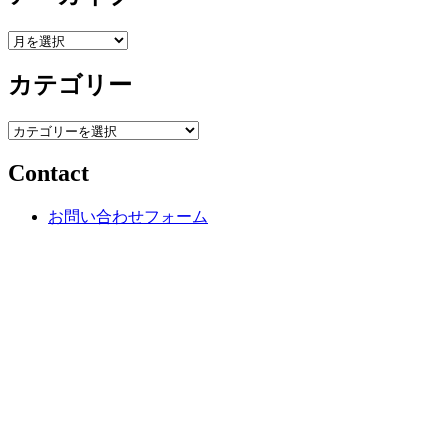
ア
ー
カテゴリー
カ
イ
ブ
カ
テ
Contact
ゴ
リ
ー
お問い合わせフォーム