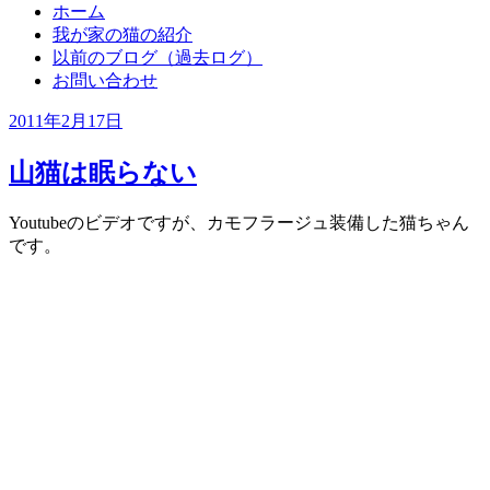
ホーム
我が家の猫の紹介
以前のブログ（過去ログ）
お問い合わせ
投
2011年2月17日
稿
日:
山猫は眠らない
Youtubeのビデオですが、カモフラージュ装備した猫ちゃん
です。