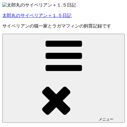
コ
ン
太郎丸のサイベリアン＋１.５日記
テ
ン
サイベリアンの猫一家とラガマフィンの飼育記録です
ツ
へ
ス
キ
ッ
プ
メニュー