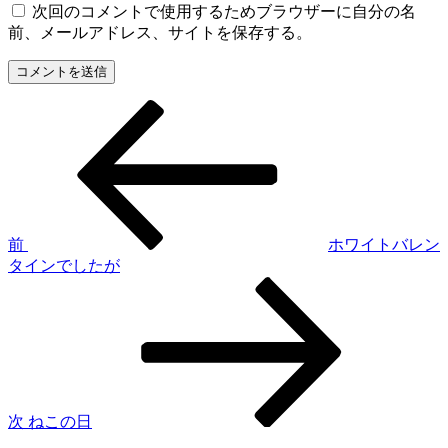
次回のコメントで使用するためブラウザーに自分の名
前、メールアドレス、サイトを保存する。
過
投
去
稿
の
投
ナ
稿
ビ
ゲ
前
ホワイトバレン
タインでしたが
ー
次
シ
の
投
ョ
稿
ン
次
ねこの日