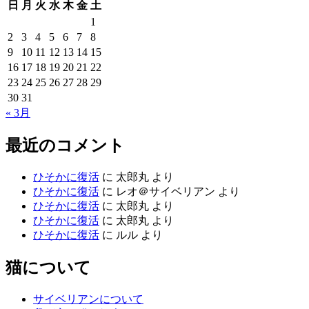
日
月
火
水
木
金
土
1
2
3
4
5
6
7
8
9
10
11
12
13
14
15
16
17
18
19
20
21
22
23
24
25
26
27
28
29
30
31
« 3月
最近のコメント
ひそかに復活
に
太郎丸
より
ひそかに復活
に
レオ＠サイベリアン
より
ひそかに復活
に
太郎丸
より
ひそかに復活
に
太郎丸
より
ひそかに復活
に
ルル
より
猫について
サイベリアンについて