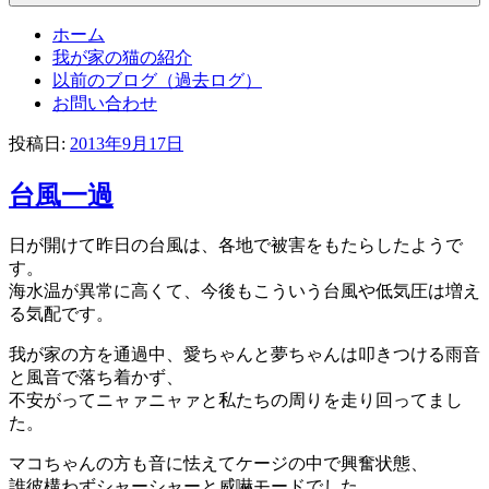
ホーム
我が家の猫の紹介
以前のブログ（過去ログ）
お問い合わせ
投稿日:
2013年9月17日
台風一過
日が開けて昨日の台風は、各地で被害をもたらしたようで
す。
海水温が異常に高くて、今後もこういう台風や低気圧は増え
る気配です。
我が家の方を通過中、愛ちゃんと夢ちゃんは叩きつける雨音
と風音で落ち着かず、
不安がってニャァニャァと私たちの周りを走り回ってまし
た。
マコちゃんの方も音に怯えてケージの中で興奮状態、
誰彼構わずシャーシャーと威嚇モードでした。