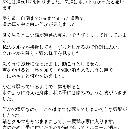
帰宅は深夜1時を回りました。気温は氷点下近かったと思い
ます。
帰り道、自宅まで50mまで迫った道路で、
道の真ん中に白い何かが見えました。
良く見ると白い猫が道路の真ん中でうずくまって座っていま
す。
私のクルマが接近しても、ずっと居座るので怪訝に思い、
クルマから降りて猫の様子を見ました。
丸くうつぶせになったまま、動こうとしません。
声をかけると、私を見て、か細い消え入るような声で
「にゃぁ」と何かを訴えます。
かなり弱っているようで、体を触ると
氷のように冷えた身体、私の手には膿みのような物がつきま
した。
何かの病気なのか、このままでは死んでしまいそうな気配が
したので、
猫とクルマをそのままにして、一度我が家に入ります。
念のため、手に付いた膿みを洗い流してアルコール消毒。