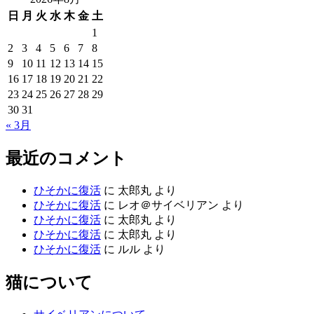
日
月
火
水
木
金
土
1
2
3
4
5
6
7
8
9
10
11
12
13
14
15
16
17
18
19
20
21
22
23
24
25
26
27
28
29
30
31
« 3月
最近のコメント
ひそかに復活
に
太郎丸
より
ひそかに復活
に
レオ＠サイベリアン
より
ひそかに復活
に
太郎丸
より
ひそかに復活
に
太郎丸
より
ひそかに復活
に
ルル
より
猫について