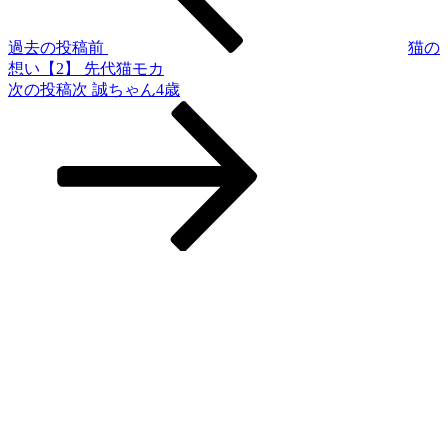
過去の投稿
前
猫の
想い【2】 先代猫モカ
次の投稿
次
誠ちゃん4歳