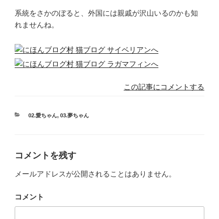
系統をさかのぼると、外国には親戚が沢山いるのかも知
れませんね。
この記事にコメントする
カ
02.愛ちゃん
,
03.夢ちゃん
テ
ゴ
リ
ー
コメントを残す
メールアドレスが公開されることはありません。
コメント