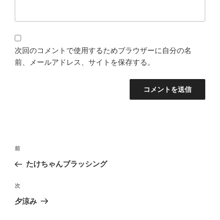
次回のコメントで使用するためブラウザーに自分の名
前、メールアドレス、サイトを保存する。
投
過
前
稿
去
たけちゃんブラッシング
ナ
の
ビ
投
次
次
稿
ゲ
の
夕涼み
投
ー