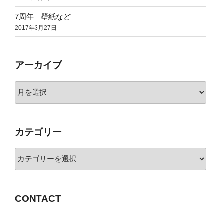
7周年 壁紙など
2017年3月27日
アーカイブ
ア
ー
カ
イ
カテゴリー
ブ
カ
テ
ゴ
リ
CONTACT
ー