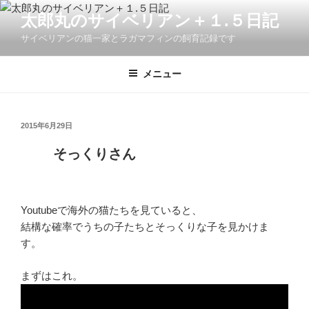
コ
太郎丸のサイベリアン＋１.５日記
ン
サイベリアンの猫一家とラガマフィンの飼育記録です
テ
ン
ツ
メニュー
へ
ス
キ
投
2015年6月29日
稿
ッ
日:
そっくりさん
プ
Youtubeで海外の猫たちを見ていると、
結構な確率でうちの子たちとそっくりな子を見かけま
す。
まずはこれ。