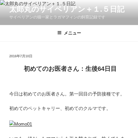
コ
太郎丸のサイベリアン＋１.５日記
ン
サイベリアンの猫一家とラガマフィンの飼育記録です
テ
ン
ツ
メニュー
へ
ス
キ
投
2016年7月10日
稿
ッ
日:
初めてのお医者さん：生後64日目
プ
今日は初めてのお医者さん。第一回目の予防接種です。
初めてのペットキャリー、初めてのクルマです。