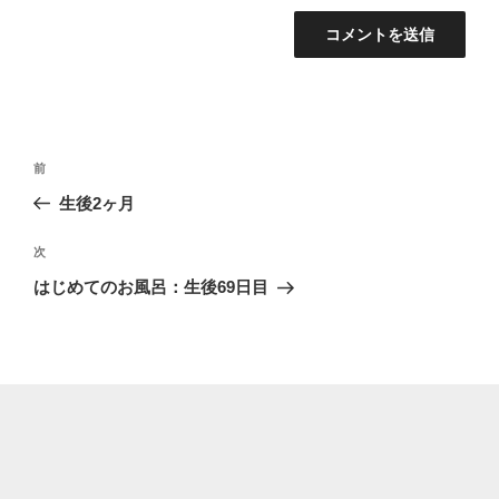
投
過
前
稿
去
生後2ヶ月
ナ
の
ビ
投
次
次
稿
ゲ
の
はじめてのお風呂：生後69日目
投
ー
稿
シ
ョ
ン