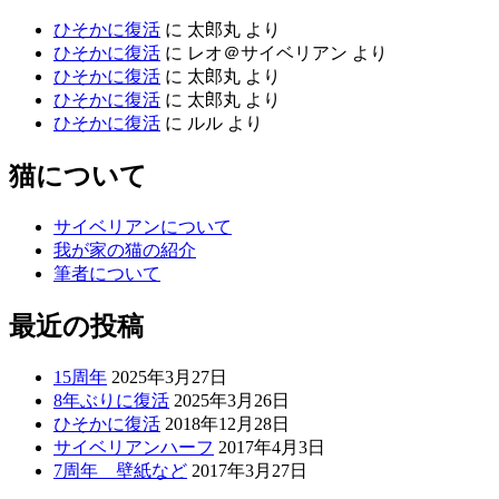
ひそかに復活
に
太郎丸
より
ひそかに復活
に
レオ＠サイベリアン
より
ひそかに復活
に
太郎丸
より
ひそかに復活
に
太郎丸
より
ひそかに復活
に
ルル
より
猫について
サイベリアンについて
我が家の猫の紹介
筆者について
最近の投稿
15周年
2025年3月27日
8年ぶりに復活
2025年3月26日
ひそかに復活
2018年12月28日
サイベリアンハーフ
2017年4月3日
7周年 壁紙など
2017年3月27日