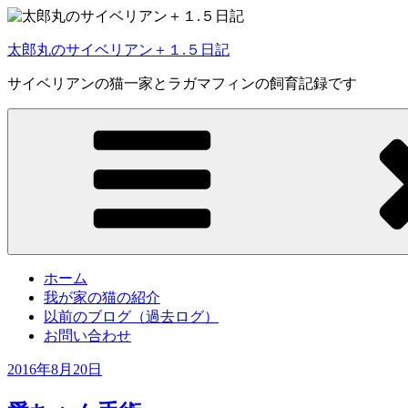
コ
ン
太郎丸のサイベリアン＋１.５日記
テ
ン
サイベリアンの猫一家とラガマフィンの飼育記録です
ツ
へ
ス
キ
ッ
プ
ホーム
我が家の猫の紹介
以前のブログ（過去ログ）
お問い合わせ
投
2016年8月20日
稿
日: