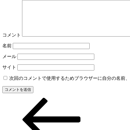
コメント
名前
メール
サイト
次回のコメントで使用するためブラウザーに自分の名前、
過
投
去
稿
の
投
ナ
稿