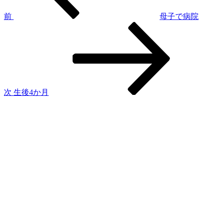
ビ
ゲ
前
母子で病院
次
ー
の
シ
投
稿
ョ
ン
次
生後4か月