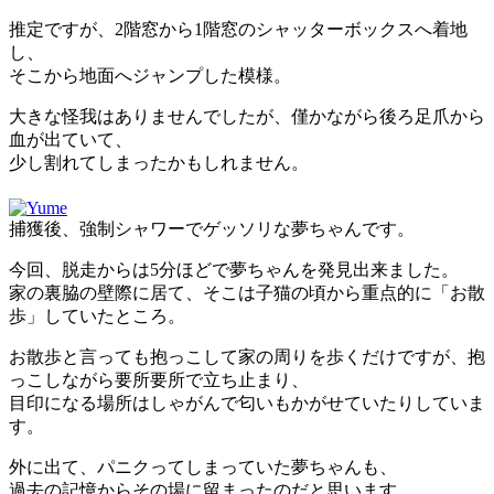
推定ですが、2階窓から1階窓のシャッターボックスへ着地
し、
そこから地面へジャンプした模様。
大きな怪我はありませんでしたが、僅かながら後ろ足爪から
血が出ていて、
少し割れてしまったかもしれません。
捕獲後、強制シャワーでゲッソリな夢ちゃんです。
今回、脱走からは5分ほどで夢ちゃんを発見出来ました。
家の裏脇の壁際に居て、そこは子猫の頃から重点的に「お散
歩」していたところ。
お散歩と言っても抱っこして家の周りを歩くだけですが、抱
っこしながら要所要所で立ち止まり、
目印になる場所はしゃがんで匂いもかがせていたりしていま
す。
外に出て、パニクってしまっていた夢ちゃんも、
過去の記憶からその場に留まったのだと思います。