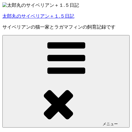
コ
ン
太郎丸のサイベリアン＋１.５日記
テ
ン
サイベリアンの猫一家とラガマフィンの飼育記録です
ツ
へ
ス
キ
ッ
プ
メニュー