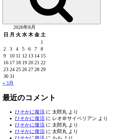
2026年8月
日
月
火
水
木
金
土
1
2
3
4
5
6
7
8
9
10
11
12
13
14
15
16
17
18
19
20
21
22
23
24
25
26
27
28
29
30
31
« 3月
最近のコメント
ひそかに復活
に
太郎丸
より
ひそかに復活
に
レオ＠サイベリアン
より
ひそかに復活
に
太郎丸
より
ひそかに復活
に
太郎丸
より
ひそかに復活
に
ルル
より