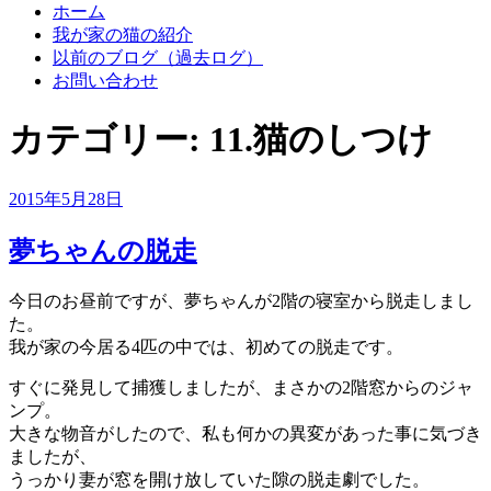
ホーム
我が家の猫の紹介
以前のブログ（過去ログ）
お問い合わせ
カテゴリー:
11.猫のしつけ
投
2015年5月28日
稿
日:
夢ちゃんの脱走
今日のお昼前ですが、夢ちゃんが2階の寝室から脱走しまし
た。
我が家の今居る4匹の中では、初めての脱走です。
すぐに発見して捕獲しましたが、まさかの2階窓からのジャ
ンプ。
大きな物音がしたので、私も何かの異変があった事に気づき
ましたが、
うっかり妻が窓を開け放していた隙の脱走劇でした。