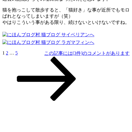
猫を抱っこして散歩すると、「猫好き」な事が近所でもモロ
ばれとなってしまいますが（笑）
やはりこういう事がある限り、続けないといけないですね。
ペ
1
ペ
2
…
ペ
5
次
この記事には[3件]のコメントがあります
投
ー
ー
ー
の
稿
ジ
ジ
ジ
ペ
ー
ナ
ジ
ビ
ゲ
ー
シ
ョ
ン