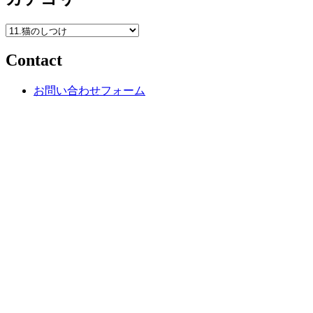
イ
ブ
カ
テ
Contact
ゴ
リ
ー
お問い合わせフォーム