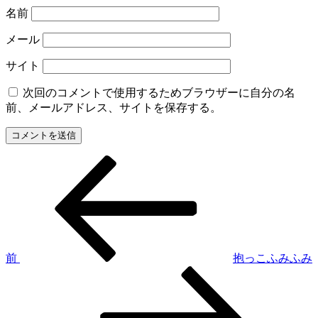
名前
メール
サイト
次回のコメントで使用するためブラウザーに自分の名
前、メールアドレス、サイトを保存する。
過
投
去
稿
の
投
ナ
稿
ビ
ゲ
前
抱っこふみふみ
次
ー
の
シ
投
稿