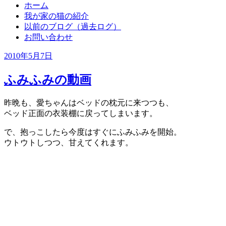
ホーム
我が家の猫の紹介
以前のブログ（過去ログ）
お問い合わせ
投
2010年5月7日
稿
日:
ふみふみの動画
昨晩も、愛ちゃんはベッドの枕元に来つつも、
ベッド正面の衣装棚に戻ってしまいます。
で、抱っこしたら今度はすぐにふみふみを開始。
ウトウトしつつ、甘えてくれます。