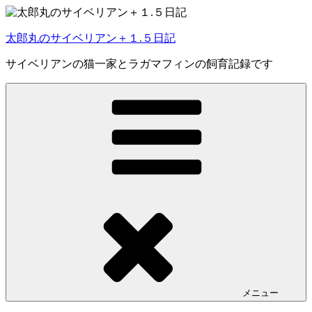
コ
ン
太郎丸のサイベリアン＋１.５日記
テ
ン
サイベリアンの猫一家とラガマフィンの飼育記録です
ツ
へ
ス
キ
ッ
プ
メニュー