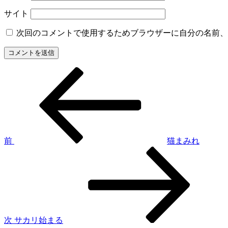
サイト
次回のコメントで使用するためブラウザーに自分の名前、
過
投
去
稿
の
投
ナ
稿
ビ
ゲ
前
猫まみれ
次
ー
の
シ
投
稿
ョ
ン
次
サカリ始まる