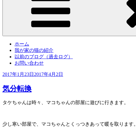
ホーム
我が家の猫の紹介
以前のブログ（過去ログ）
お問い合わせ
投
2017年1月23日
2017年4月2日
稿
日:
気分転換
タケちゃんは時々、マコちゃんの部屋に遊びに行きます。
少し寒い部屋で、マコちゃんとくっつきあって暖を取ります