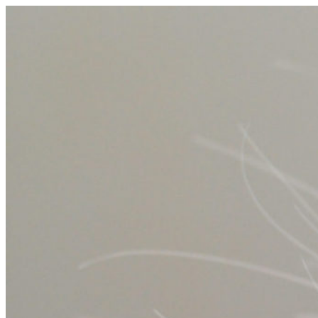
コ
ン
テ
ン
ツ
へ
ス
キ
ッ
プ