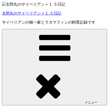
コ
ン
太郎丸のサイベリアン＋１.５日記
テ
ン
サイベリアンの猫一家とラガマフィンの飼育記録です
ツ
へ
ス
キ
ッ
プ
メニュー