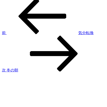
過
投
去
稿
の
投
ナ
稿
ビ
ゲ
前
気分転換
次
ー
の
シ
投
稿
ョ
ン
次
冬の朝