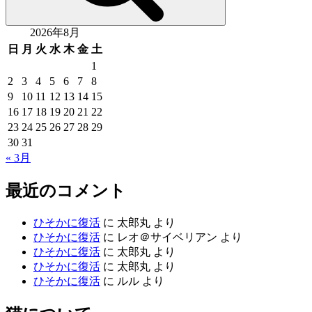
2026年8月
日
月
火
水
木
金
土
1
2
3
4
5
6
7
8
9
10
11
12
13
14
15
16
17
18
19
20
21
22
23
24
25
26
27
28
29
30
31
« 3月
最近のコメント
ひそかに復活
に
太郎丸
より
ひそかに復活
に
レオ＠サイベリアン
より
ひそかに復活
に
太郎丸
より
ひそかに復活
に
太郎丸
より
ひそかに復活
に
ルル
より